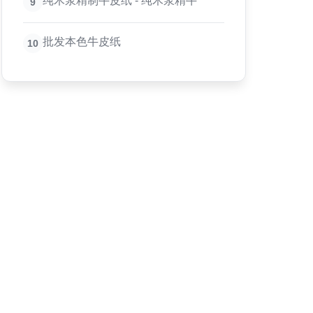
纯木浆精制牛皮纸 - 纯木浆精牛
9
批发本色牛皮纸
10