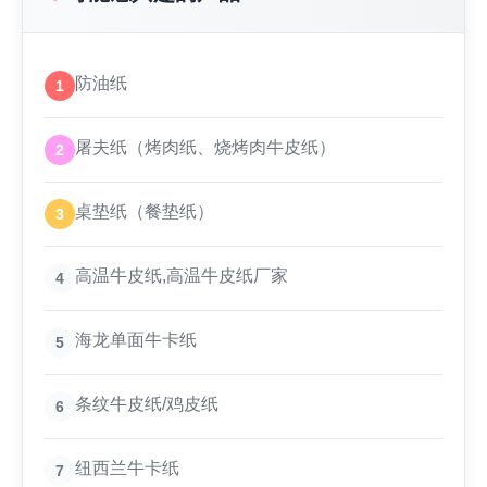
防油纸
1
屠夫纸（烤肉纸、烧烤肉牛皮纸）
2
桌垫纸（餐垫纸）
3
高温牛皮纸,高温牛皮纸厂家
4
海龙单面牛卡纸
5
条纹牛皮纸/鸡皮纸
6
纽西兰牛卡纸
7