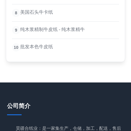
美国石头牛卡纸
8
纯木浆精制牛皮纸 - 纯木浆精牛
9
批发本色牛皮纸
10
公司简介
昊疆合纸业：是一家集生产，仓储，加工，配送，售后