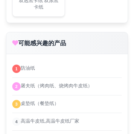
双透黑卡纸 双涂黑
卡纸
可能感兴趣的产品
防油纸
1
屠夫纸（烤肉纸、烧烤肉牛皮纸）
2
桌垫纸（餐垫纸）
3
高温牛皮纸,高温牛皮纸厂家
4