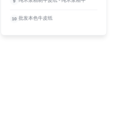
纯木浆精制牛皮纸 - 纯木浆精牛
9
批发本色牛皮纸
10