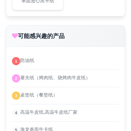
单面透心黑卡纸
可能感兴趣的产品
防油纸
1
屠夫纸（烤肉纸、烧烤肉牛皮纸）
2
桌垫纸（餐垫纸）
3
高温牛皮纸,高温牛皮纸厂家
4
海龙单面牛卡纸
5