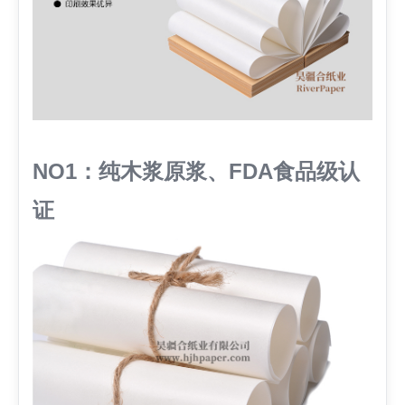
NO1：纯木浆原浆、FDA食品级认
证