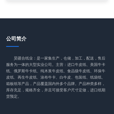
公司简介
昊疆合纸业：是一家集生产，仓储，加工，配送，售后
服务为一体的大型实业公司。主营：进口牛皮纸、美国牛卡
纸、俄罗斯牛卡纸、纯木浆牛皮纸、食品级牛皮纸、环保牛
皮纸、再生牛皮纸、涂布牛卡、白牛皮、包装纸、纸袋纸、
箱板纸等产品，产品覆盖国内外多个品牌。产品种类多样，
库存充足，规格齐全，并且可接受客户尺寸定做，进口纸期
货预定。