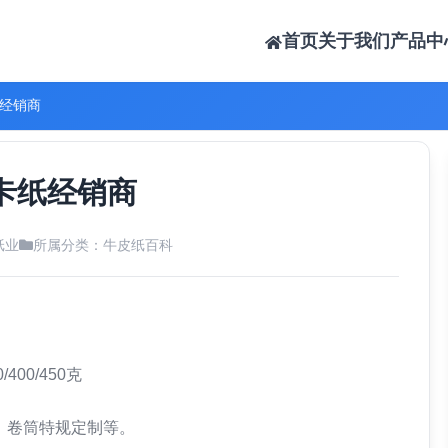
首页
关于我们
产品中
纸经销商
卡纸经销商
纸业
所属分类：
牛皮纸百科
/400/450克
张，卷筒特规定制等。