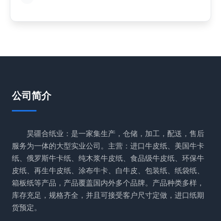
公司简介
昊疆合纸业：是一家集生产，仓储，加工，配送，售后
服务为一体的大型实业公司。主营：进口牛皮纸、美国牛卡
纸、俄罗斯牛卡纸、纯木浆牛皮纸、食品级牛皮纸、环保牛
皮纸、再生牛皮纸、涂布牛卡、白牛皮、包装纸、纸袋纸、
箱板纸等产品，产品覆盖国内外多个品牌。产品种类多样，
库存充足，规格齐全，并且可接受客户尺寸定做，进口纸期
货预定。