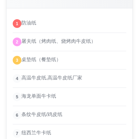
防油纸
1
屠夫纸（烤肉纸、烧烤肉牛皮纸）
2
桌垫纸（餐垫纸）
3
高温牛皮纸,高温牛皮纸厂家
4
海龙单面牛卡纸
5
条纹牛皮纸/鸡皮纸
6
纽西兰牛卡纸
7