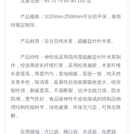
克重范围：65 70 75 80 90 100 克
产品规格：1020mm-2500mm可分切平张，卷筒
特规定制等。
产品材质：百分百纯木浆，硫酸盐针叶木浆。
产品特性：伸性纸采用高纬度硫酸盐针叶木浆制
作，经游离状长纤维打浆，采用松香施胶，木浆纤维
长密度高，厚度均匀，质地细腻，双面一致，纯天然
木浆本色，味清香，延展性抗张能量吸收值大，纸张
韧性强，耐破度高，不易断裂，抗冲击能力强，防水
防潮，透气性好，食品级伸性牛皮纸做成的纸制品物
理结构性能科学，绿色健康，环保无污染，可再生降
解。
应用领域：方口袋、阀口袋、水泥袋、化肥袋、