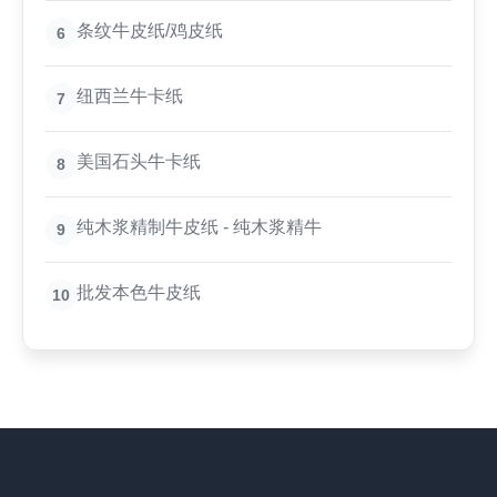
条纹牛皮纸/鸡皮纸
6
纽西兰牛卡纸
7
美国石头牛卡纸
8
纯木浆精制牛皮纸 - 纯木浆精牛
9
批发本色牛皮纸
10