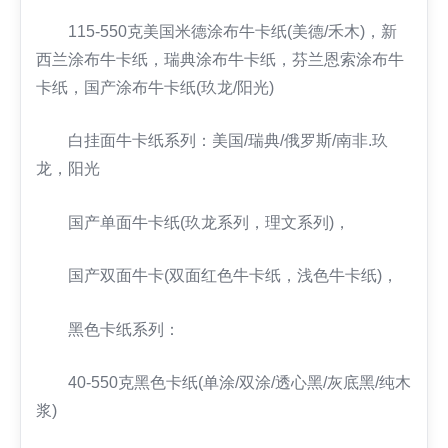
115-550克美国米德涂布牛卡纸(美德/禾木)，新
西兰涂布牛卡纸，瑞典涂布牛卡纸，芬兰恩索涂布牛
卡纸，国产涂布牛卡纸(玖龙/阳光)
白挂面牛卡纸系列：美国/瑞典/俄罗斯/南非.玖
龙，阳光
国产单面牛卡纸(玖龙系列，理文系列)，
国产双面牛卡(双面红色牛卡纸，浅色牛卡纸)，
黑色卡纸系列：
40-550克黑色卡纸(单涂/双涂/透心黑/灰底黑/纯木
浆)