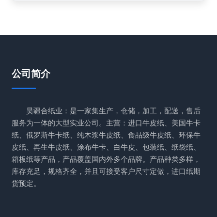
公司简介
昊疆合纸业：是一家集生产，仓储，加工，配送，售后
服务为一体的大型实业公司。主营：进口牛皮纸、美国牛卡
纸、俄罗斯牛卡纸、纯木浆牛皮纸、食品级牛皮纸、环保牛
皮纸、再生牛皮纸、涂布牛卡、白牛皮、包装纸、纸袋纸、
箱板纸等产品，产品覆盖国内外多个品牌。产品种类多样，
库存充足，规格齐全，并且可接受客户尺寸定做，进口纸期
货预定。