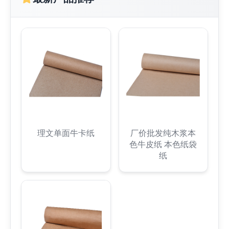
理文单面牛卡纸
厂价批发纯木浆本
色牛皮纸 本色纸袋
纸