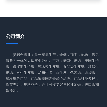
公司简介
昊疆合纸业：是一家集生产，仓储，加工，配送，售后
服务为一体的大型实业公司。主营：进口牛皮纸、美国牛卡
纸、俄罗斯牛卡纸、纯木浆牛皮纸、食品级牛皮纸、环保牛
皮纸、再生牛皮纸、涂布牛卡、白牛皮、包装纸、纸袋纸、
箱板纸等产品，产品覆盖国内外多个品牌。产品种类多样，
库存充足，规格齐全，并且可接受客户尺寸定做，进口纸期
货预定。