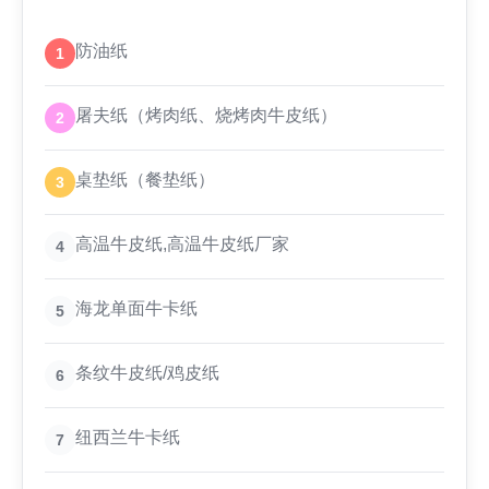
防油纸
1
屠夫纸（烤肉纸、烧烤肉牛皮纸）
2
桌垫纸（餐垫纸）
3
高温牛皮纸,高温牛皮纸厂家
4
海龙单面牛卡纸
5
条纹牛皮纸/鸡皮纸
6
纽西兰牛卡纸
7