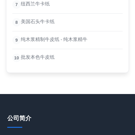
纽西兰牛卡纸
7
美国石头牛卡纸
8
纯木浆精制牛皮纸 - 纯木浆精牛
9
批发本色牛皮纸
10
公司简介