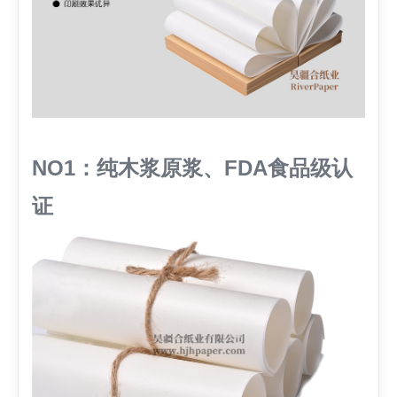
NO1：纯木浆原浆、FDA食品级认
证